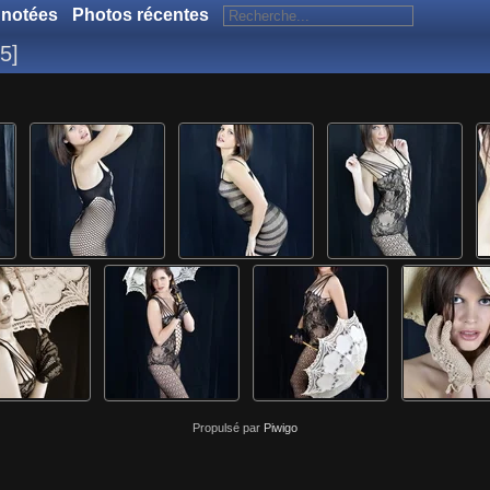
 notées
Photos récentes
5
Propulsé par
Piwigo