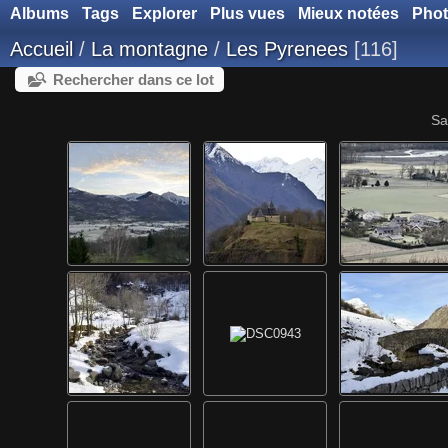
Albums
Tags
Explorer
Plus vues
Mieux notées
Phot
Accueil
/
La montagne
/
Les Pyrenees
116
Rechercher dans ce lot
Sa