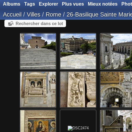
Albums
Tags
Explorer
Plus vues
Mieux notées
Phot
Accueil
/
Villes
/
Rome
/
26-Basilique Sainte Mari
Rechercher dans ce lot